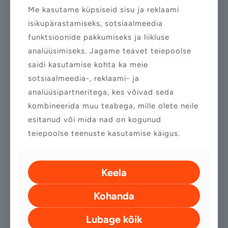
Nimi
Me kasutame küpsiseid sisu ja reklaami
isikupärastamiseks, sotsiaalmeedia
funktsioonide pakkumiseks ja liikluse
E-post
analüüsimiseks. Jagame teavet teiepoolse
saidi kasutamise kohta ka meie
sotsiaalmeedia-, reklaami- ja
Telefon
analüüsipartneritega, kes võivad seda
kombineerida muu teabega, mille olete neile
esitanud või mida nad on kogunud
Kaminasoov
teiepoolse teenuste kasutamise käigus.
Lisainfo (valikuline)
Keela
Kohanda
Lubage kõik