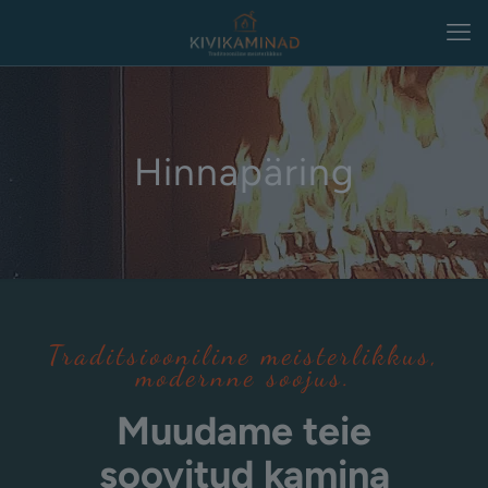
Hinnapäring
Traditsiooniline meisterlikkus,
modernne soojus.
Muudame teie
soovitud kamina