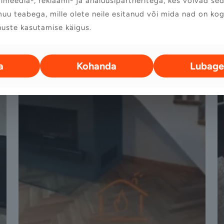
lmeedia-, reklaami- ja analüüsipartneritega, kes võivad se
uu teabega, mille olete neile esitanud või mida nad on ko
nuste kasutamise käigus.
a
Kohanda
Lubage