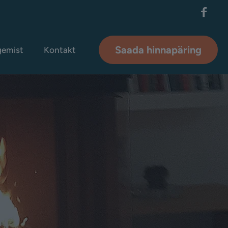
Saada hinnapäring
gemist
Kontakt