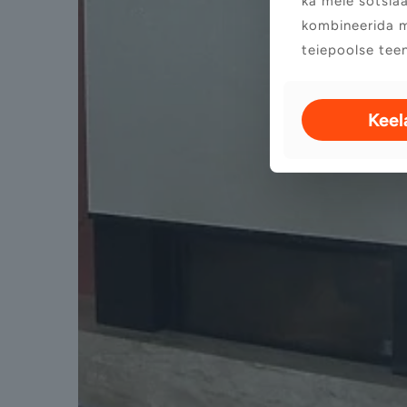
ka meie sotsiaa
kombineerida m
teiepoolse tee
Keel