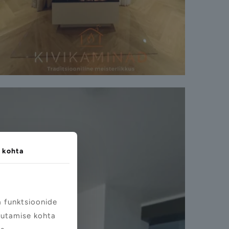
 kohta
a funktsioonide
asutamise kohta