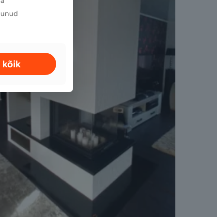
da
gunud
 kõik