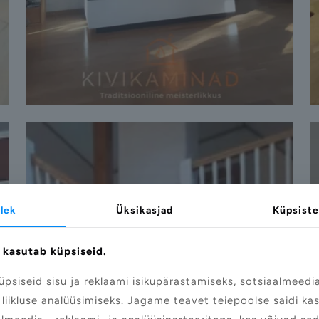
lek
Üksikasjad
Küpsiste
 kasutab küpsiseid.
psiseid sisu ja reklaami isikupärastamiseks, sotsiaalmeedi
 liikluse analüüsimiseks. Jagame teavet teiepoolse saidi k