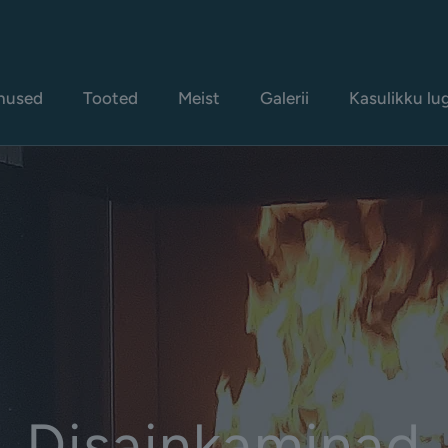
nused
Tooted
Meist
Galerii
Kasulikku lu
Disainkaminad