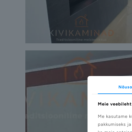
Nõuso
Meie veebileht
Me kasutame kü
pakkumiseks ja