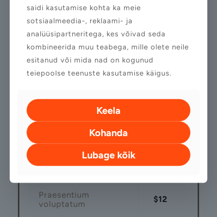
saidi kasutamise kohta ka meie
Drinks
sotsiaalmeedia-, reklaami- ja
analüüsipartneritega, kes võivad seda
kombineerida muu teabega, mille olete neile
esitanud või mida nad on kogunud
Kraft Beer
teiepoolse teenuste kasutamise käigus.
Lorem Ipsum
$9
Keela
Praesentium
Kohanda
$11
voluptatum
Lubage kõik
Necessitatibus saepe
$11
Repudiandae sint
$14
Praesentium
$12
voluptatum