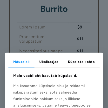
Burrito
Lorem Ipsum
$9
Praesentium
$11
voluptatum
Necessitatibus saepe
$11
Repudiandae sint
$14
Nõusolek
Üksikasjad
Küpsiste kohta
Praesentium
$12
voluptatum
Meie veebileht kasutab küpsiseid.
Me kasutame küpsiseid sisu ja reklaami
isikupärastamiseks, sotsiaalmeedia
funktsioonide pakkumiseks ja liikluse
analüüsimiseks. Jagame teavet teiepoolse