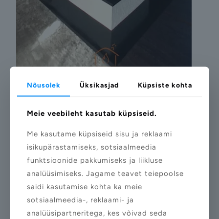
Nõusolek
Üksikasjad
Küpsiste kohta
10/01/2025
Kamin 27
Meie veebileht kasutab küpsiseid.
Lae juurde
Me kasutame küpsiseid sisu ja reklaami
isikupärastamiseks, sotsiaalmeedia
funktsioonide pakkumiseks ja liikluse
analüüsimiseks. Jagame teavet teiepoolse
saidi kasutamise kohta ka meie
sotsiaalmeedia-, reklaami- ja
analüüsipartneritega, kes võivad seda