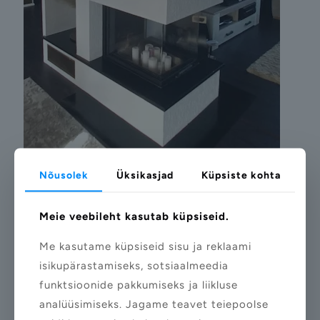
Nõusolek
Üksikasjad
Küpsiste kohta
Meie veebileht kasutab küpsiseid.
10/01/2025
Me kasutame küpsiseid sisu ja reklaami
Kamin 27
isikupärastamiseks, sotsiaalmeedia
funktsioonide pakkumiseks ja liikluse
Lae juurde
analüüsimiseks. Jagame teavet teiepoolse